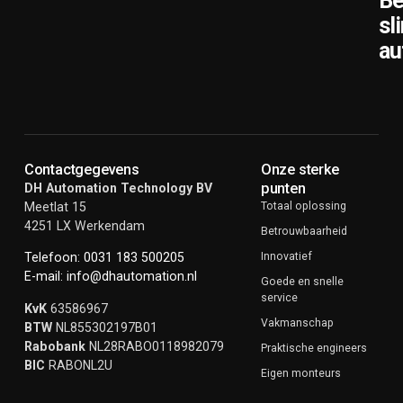
Be
sl
au
Contactgegevens
Onze sterke
punten
DH Automation Technology BV
Meetlat 15
Totaal oplossing
4251 LX Werkendam
Betrouwbaarheid
Innovatief
Telefoon: 0031 183 500205
E-mail: info@dhautomation.nl
Goede en snelle
service
KvK
63586967
Vakmanschap
BTW
NL855302197B01
Rabobank
NL28RABO0118982079
Praktische engineers
BIC
RABONL2U
Eigen monteurs