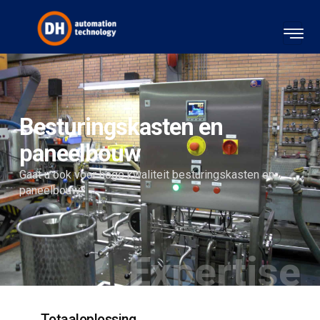
Besturingskasten en
paneelbouw
Gaat u ook voor hoge kwaliteit besturingskasten en
paneelbouw?
Expertise
Totaaloplossing