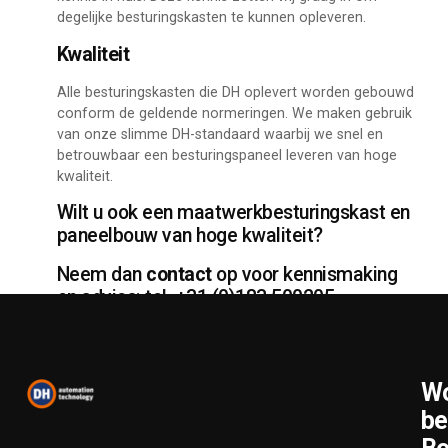
degelijke besturingskasten te kunnen opleveren.
Kwaliteit
Alle besturingskasten die DH oplevert worden gebouwd
conform de geldende normeringen. We maken gebruik
van onze slimme DH-standaard waarbij we snel en
betrouwbaar een besturingspaneel leveren van hoge
kwaliteit.
Wilt u ook een maatwerkbesturingskast en
paneelbouw van hoge kwaliteit?
Neem dan
contact
op voor kennismaking
en advies: tel. +31 (0)183 500205.
Wo
be