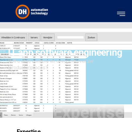
IT app software engineering
Wilt u altijd controle en overzicht over uw
(productie)proces?
Expertise
Expertise