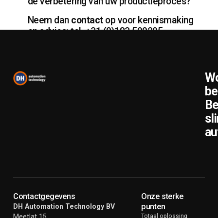
de verbetering van uw productieproces?
Neem dan
contact
op voor kennismaking
en advies: tel. +31 (0)183 500205.
Wo
be
Be
sl
au
Contactgegevens
Onze sterke
punten
DH Automation Technology BV
Meetlat 15
Totaal oplossing