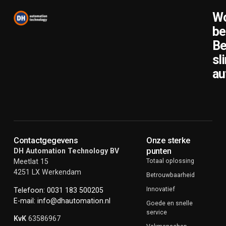
Wo
be
Be
sl
au
Contactgegevens
Onze sterke
punten
DH Automation Technology BV
Meetlat 15
Totaal oplossing
4251 LX Werkendam
Betrouwbaarheid
Innovatief
Telefoon: 0031 183 500205
E-mail: info@dhautomation.nl
Goede en snelle
service
KvK
63586967