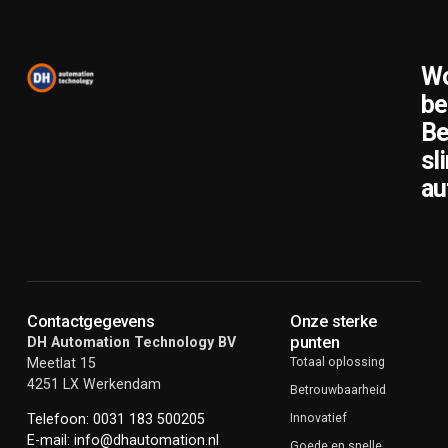
Wo
be
Be
sl
au
Contactgegevens
Onze sterke
punten
DH Automation Technology BV
Meetlat 15
Totaal oplossing
4251 LX Werkendam
Betrouwbaarheid
Innovatief
Telefoon: 0031 183 500205
E-mail: info@dhautomation.nl
Goede en snelle