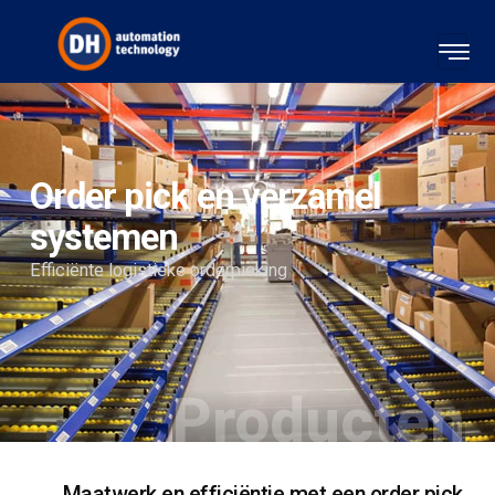
Order pick en verzamel
systemen
Efficiënte logistieke orderpicking
Producten
Maatwerk en efficiëntie met een order pick