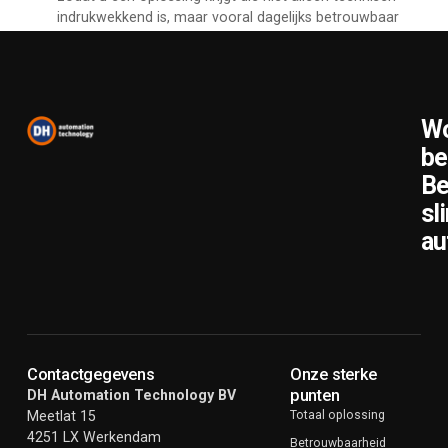
indrukwekkend is, maar vooral dagelijks betrouwbaar
presteert.
Wo
be
Be
sl
au
Contactgegevens
Onze sterke
punten
DH Automation Technology BV
Meetlat 15
Totaal oplossing
4251 LX Werkendam
Betrouwbaarheid