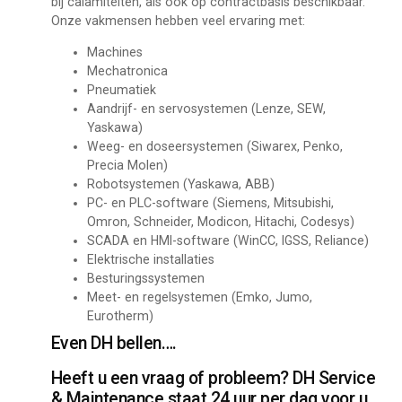
bij calamiteiten, als ook op contractbasis beschikbaar.
Onze vakmensen hebben veel ervaring met:
Machines
Mechatronica
Pneumatiek
Aandrijf- en servosystemen (Lenze, SEW,
Yaskawa)
Weeg- en doseersystemen (Siwarex, Penko,
Precia Molen)
Robotsystemen (Yaskawa, ABB)
PC- en PLC-software (Siemens, Mitsubishi,
Omron, Schneider, Modicon, Hitachi, Codesys)
SCADA en HMI-software (WinCC, IGSS, Reliance)
Elektrische installaties
Besturingssystemen
Meet- en regelsystemen (Emko, Jumo,
Eurotherm)
Even DH bellen….
Heeft u een vraag of probleem? DH Service
& Maintenance staat 24 uur per dag voor u