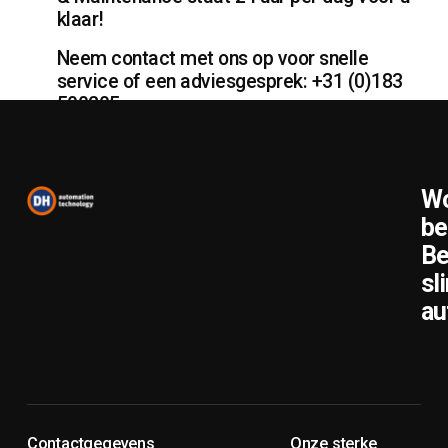
klaar!
Neem contact met ons op voor snelle
service of een adviesgesprek: +31 (0)183
500205.
Wo
be
Be
sl
au
Contactgegevens
Onze sterke